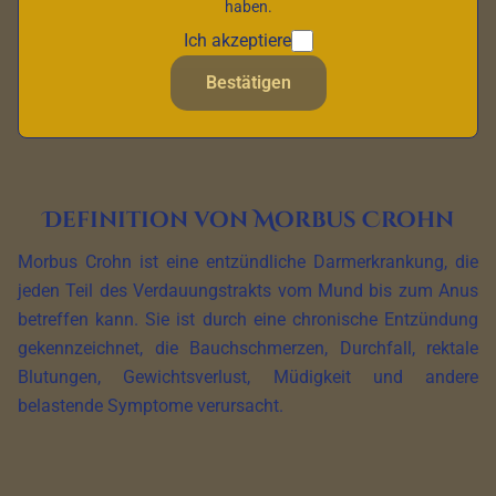
haben.
Krankheit besser zu verstehen und zu bewältigen.
Ich akzeptiere
Bestätigen
Morbus Crohn verstehen
Definition von Morbus Crohn
Morbus Crohn ist eine entzündliche Darmerkrankung, die
jeden Teil des Verdauungstrakts vom Mund bis zum Anus
betreffen kann. Sie ist durch eine chronische Entzündung
gekennzeichnet, die Bauchschmerzen, Durchfall, rektale
Blutungen, Gewichtsverlust, Müdigkeit und andere
belastende Symptome verursacht.