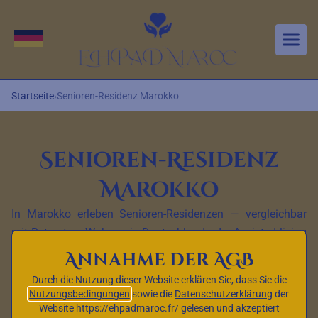
Aller au contenu principal
Sprache wechseln
Startseite
›
Senioren-Residenz Marokko
Senioren-Residenz
Marokko
In Marokko erleben Senioren-Residenzen — vergleichbar
mit
Betreutem Wohnen
in Deutschland oder
Assisted living
in den USA — einen Aufschwung und bieten eine attraktive
Annahme der AGB
Alternative für ältere Menschen, die ihren Ruhestand in
Durch die Nutzung dieser Website erklären Sie, dass Sie die
einem sicheren, geselligen und an ihre spezifischen
Nutzungsbedingungen
sowie die
Datenschutzerklärung
der
Bedürfnisse angepassten Rahmen verbringen möchten.
Website https://ehpadmaroc.fr/ gelesen und akzeptiert