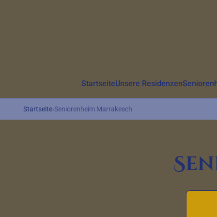
Aller au contenu principal
Startseite
Unsere Residenzen
Senioren
Startseite
›
Seniorenheim Marrakesch
Sen