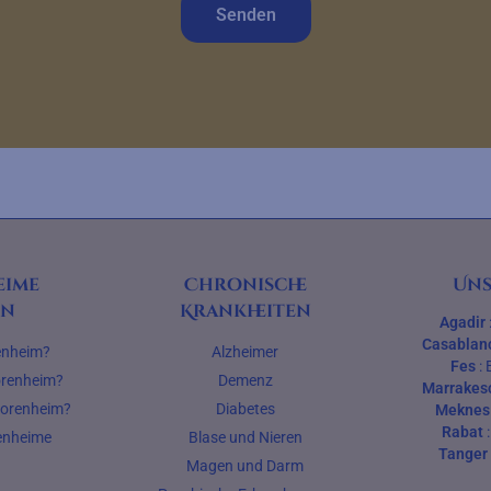
Senden
eime
Chronische
Uns
en
Krankheiten
Agadir
Casablan
renheim?
Alzheimer
Fes
:
iorenheim?
Demenz
Marrakes
iorenheim?
Diabetes
Meknes
Rabat
renheime
Blase und Nieren
Tanger
Magen und Darm