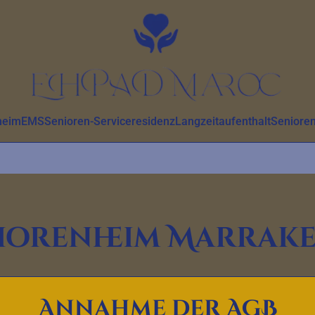
heim
EMS
Senioren-Serviceresidenz
Langzeitaufenthalt
Senioren
iorenheim Marrak
Demnächst eröffnet
Annahme der AGB