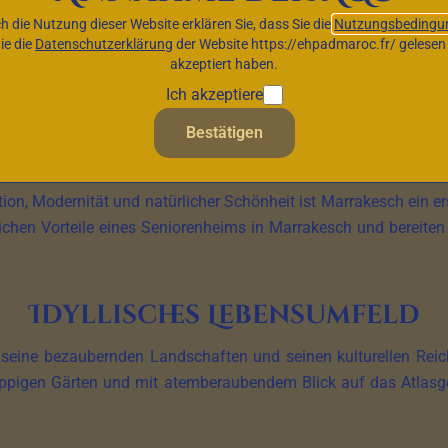
h die Nutzung dieser Website erklären Sie, dass Sie die
Nutzungsbedingu
ie die
Datenschutzerklärung
der Website https://ehpadmaroc.fr/ gelesen
akzeptiert haben.
 für einen friedlichen
Ich akzeptiere
Ruhestand
Bestätigen
 marokkanischen Stadt, in der Sie Seniorenheime finden, die 
tion, Modernität und natürlicher Schönheit ist Marrakesch ein ers
chen Vorteile eines Seniorenheims in Marrakesch und bereiten 
Idyllisches Lebensumfeld
, seine bezaubernden Landschaften und seinen kulturellen Rei
 üppigen Gärten und mit atemberaubendem Blick auf das Atlasge