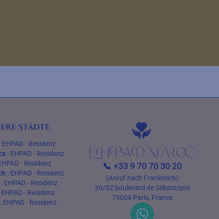
ere Städte
:
EHPAD
·
Residenz
ca
:
EHPAD
·
Residenz
EHPAD
·
Residenz
📞
+33 9 70 70 30 20
ch
:
EHPAD
·
Residenz
(Anruf nach Frankreich)
:
EHPAD
·
Residenz
30/32 boulevard de Sébastopol
:
EHPAD
·
Residenz
75004 Paris, France
:
EHPAD
·
Residenz