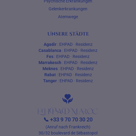
Psychische Erkrankungen
Gelenkerkrankungen
Atemwege
Unsere Städte
Agadir
:
EHPAD
·
Residenz
Casablanca
:
EHPAD
·
Residenz
Fes
:
EHPAD
·
Residenz
Marrakesch
:
EHPAD
·
Residenz
Meknes
:
EHPAD
·
Residenz
Rabat
:
EHPAD
·
Residenz
Tanger
:
EHPAD
·
Residenz
📞
+33 9 70 70 30 20
(Anruf nach Frankreich)
30/32 boulevard de Sébastopol