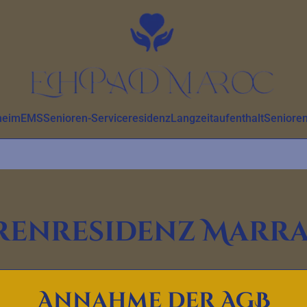
heim
EMS
Senioren-Serviceresidenz
Langzeitaufenthalt
Senioren
renresidenz Marr
Demnächst eröffnet
Annahme der AGB