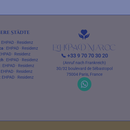
ere Städte
:
EHPAD
·
Residenz
ca
:
EHPAD
·
Residenz
EHPAD
·
Residenz
📞
+33 9 70 70 30 20
ch
:
EHPAD
·
Residenz
(Anruf nach Frankreich)
:
EHPAD
·
Residenz
30/32 boulevard de Sébastopol
:
EHPAD
·
Residenz
75004 Paris, France
:
EHPAD
·
Residenz