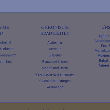
eime
Chronische
Uns
en
Krankheiten
Agadir
Casablan
renheim?
Alzheimer
Fes
:
iorenheim?
Demenz
Marrakes
iorenheim?
Diabetes
Meknes
Rabat
renheime
Blase und Nieren
Tanger
Magen und Darm
Psychische Erkrankungen
Gelenkerkrankungen
Atemwege