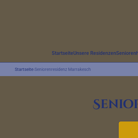
Aller au contenu principal
Startseite
Unsere Residenzen
Senioren
Startseite
›
Seniorenresidenz Marrakesch
Senio