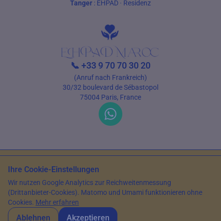
Tanger
:
EHPAD
·
Residenz
📞
+33 9 70 70 30 20
(Anruf nach Frankreich)
30/32 boulevard de Sébastopol
75004 Paris, France
Nutzungsbedingungen
Datenschutz
Ihre Cookie-Einstellungen
© 2026 EHPAD Maroc — Alle Rechte vorbehalten
Wir nutzen Google Analytics zur Reichweitenmessung
(Drittanbieter-Cookies). Matomo und Umami funktionieren ohne
Aktualisiert am
14. Mai 2026
Cookies.
Mehr erfahren
Ablehnen
Akzeptieren