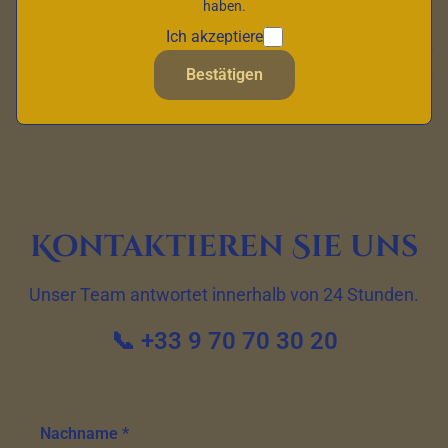
haben.
den Bedürfnissen Ihres Angehörigen entspricht
Ich akzeptiere
(Gesundheitszustand, Stadt, Budget, Art der
Bestätigen
Unterbringung). Füllen Sie das untenstehende Formular
aus oder rufen Sie uns direkt an.
Kontaktieren Sie uns
Unser Team antwortet innerhalb von 24 Stunden.
📞 +33 9 70 70 30 20
Nachname *