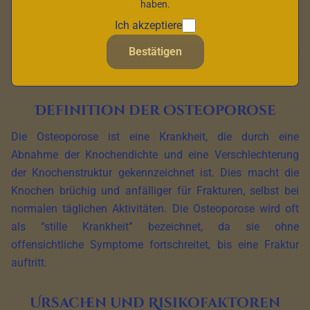
haben.
der Osteoporose, ihre medizinische Definition,
Ich akzeptiere
Risikofaktoren, Symptome, Diagnosemethoden und
Bestätigen
Behandlungsoptionen, die für diese Erkrankung verfügbar
sind, die hauptsächlich ältere Menschen betrifft.
Definition der Osteoporose
Die Osteoporose ist eine Krankheit, die durch eine
Abnahme der Knochendichte und eine Verschlechterung
der Knochenstruktur gekennzeichnet ist. Dies macht die
Knochen brüchig und anfälliger für Frakturen, selbst bei
normalen täglichen Aktivitäten. Die Osteoporose wird oft
als “stille Krankheit” bezeichnet, da sie ohne
offensichtliche Symptome fortschreitet, bis eine Fraktur
auftritt.
Ursachen und Risikofaktoren