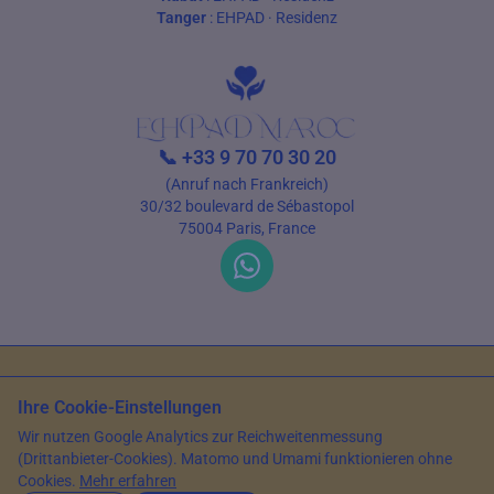
Tanger
:
EHPAD
·
Residenz
📞
+33 9 70 70 30 20
(Anruf nach Frankreich)
30/32 boulevard de Sébastopol
75004 Paris, France
Nutzungsbedingungen
Datenschutz
Ihre Cookie-Einstellungen
© 2026 EHPAD Maroc — Alle Rechte vorbehalten
Wir nutzen Google Analytics zur Reichweitenmessung
Artikel verfasst von Farès Bouslama, Präsident von SILVER RESORTS
—
(Drittanbieter-Cookies). Matomo und Umami funktionieren ohne
Aktualisiert am
14. Mai 2026
Cookies.
Mehr erfahren