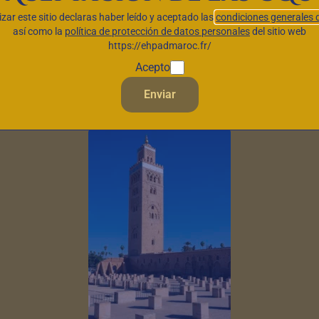
lizar este sitio declaras haber leído y aceptado las
condiciones generales 
así como la
política de protección de datos personales
del sitio web
ras residencias de an
https://ehpadmaroc.fr/
Acepto
Enviar
residencia de ancianos en 