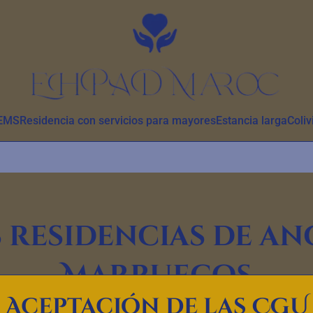
EMS
Residencia con servicios para mayores
Estancia larga
Coli
 residencias de an
Marruecos
Aceptación de las CGU
7 ciudades de Marruecos, seleccionados por la calidad de los cui