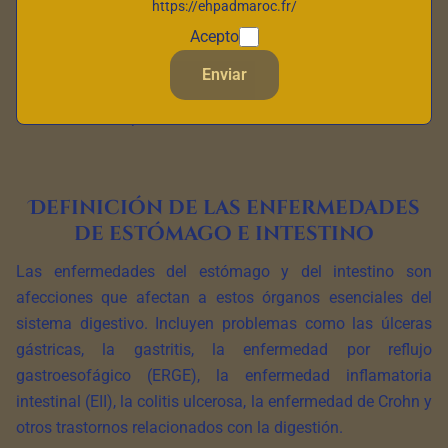
https://ehpadmaroc.fr/
tener un impacto significativo en la salud digestiva y la
Acepto
calidad de vida de una persona. En este artículo,
exploramos en detalle el significado de estas
Enviar
enfermedades, su definición, los síntomas comunes y los
tratamientos disponibles.
Definición de las enfermedades
de estómago e intestino
Las enfermedades del estómago y del intestino son
afecciones que afectan a estos órganos esenciales del
sistema digestivo. Incluyen problemas como las úlceras
gástricas, la gastritis, la enfermedad por reflujo
gastroesofágico (ERGE), la enfermedad inflamatoria
intestinal (EII), la colitis ulcerosa, la enfermedad de Crohn y
otros trastornos relacionados con la digestión.