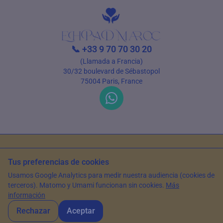
📞
+33 9 70 70 30 20
(Llamada a Francia)
30/32 boulevard de Sébastopol
75004 Paris, France
Condiciones de uso
Política de privacidad
Tus preferencias de cookies
© 2026 EHPAD Maroc — Todos los derechos reservados
Usamos Google Analytics para medir nuestra audiencia (cookies de
Artículo escrito por Farès Bouslama, Presidente de SILVER RESORTS
—
terceros). Matomo y Umami funcionan sin cookies.
Más
Actualizado el
14 de mayo de 2026
información
Rechazar
Aceptar
WhatsApp
Contáctanos