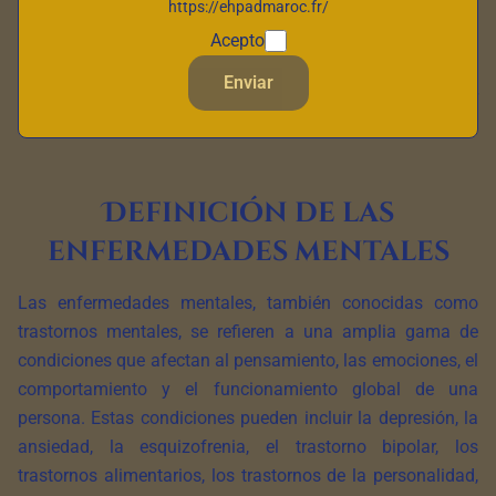
https://ehpadmaroc.fr/
artículo, exploramos en detalle el significado de las
enfermedades mentales, su definición, los diferentes tipos,
Acepto
los síntomas comunes y los tratamientos disponibles para
Enviar
ayudar a las personas afectadas a comprender y gestionar
mejor estas condiciones.
Definición de las
enfermedades mentales
Las enfermedades mentales, también conocidas como
trastornos mentales, se refieren a una amplia gama de
condiciones que afectan al pensamiento, las emociones, el
comportamiento y el funcionamiento global de una
persona. Estas condiciones pueden incluir la depresión, la
ansiedad, la esquizofrenia, el trastorno bipolar, los
trastornos alimentarios, los trastornos de la personalidad,