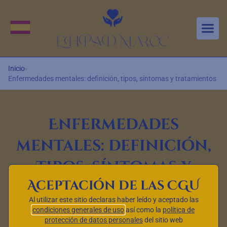
Aller au contenu principal
Cambiar idioma
Inicio
›
Enfermedades mentales: definición, tipos, síntomas y tratamientos
Enfermedades
mentales: definición,
tipos, síntomas y
Aceptación de las CGU
tratamientos
Al utilizar este sitio declaras haber leído y aceptado las
Las enfermedades mentales son afecciones que afectan a
condiciones generales de uso
así como la
política de
la salud mental y emocional de una persona. En este
protección de datos personales
del sitio web