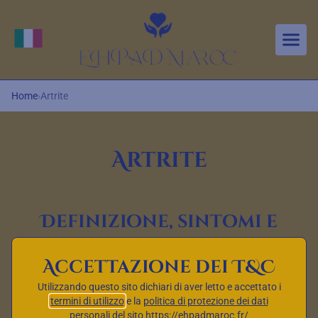
Aller au contenu principal
Cambia lingua
Home
›
Artrite
Artrite
Definizione, sintomi e
opzioni di trattamento
Accettazione dei T&C
L’artrite è un’affezione comune che colpisce le
Utilizzando questo sito dichiari di aver letto e accettato i
articolazioni, provocando dolori, infiammazione e rigidità.
termini di utilizzo
e la
politica di protezione dei dati
personali
del sito https://ehpadmaroc.fr/
In questo articolo, esploreremo in dettaglio il significato