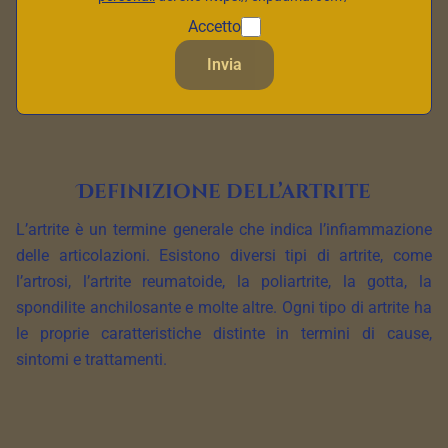
dell’artrite, la sua definizione medica, i sintomi frequenti e
Accetto
le diverse opzioni di trattamento disponibili per alleviare i
Invia
sintomi e migliorare la qualità della vita delle persone
colpite da questa malattia.
Definizione dell’artrite
L’artrite è un termine generale che indica l’infiammazione
delle articolazioni. Esistono diversi tipi di artrite, come
l’artrosi, l’artrite reumatoide, la poliartrite, la gotta, la
spondilite anchilosante e molte altre. Ogni tipo di artrite ha
le proprie caratteristiche distinte in termini di cause,
sintomi e trattamenti.