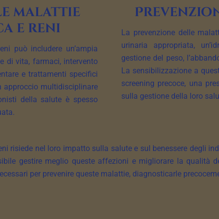
le malattie
Prevenzion
ca e reni
La prevenzione delle malatt
urinaria appropriata, un’i
reni può includere un’ampia
gestione del peso, l’abband
di vita, farmaci, intervento
La sensibilizzazione a quest
ntare e trattamenti specifici
screening precoce, una pres
n approccio multidisciplinare
sulla gestione della loro salu
onisti della salute è spesso
uata.
 reni risiede nel loro impatto sulla salute e sul benessere degli i
ssibile gestire meglio queste affezioni e migliorare la qualità 
cessari per prevenire queste malattie, diagnosticarle precocement