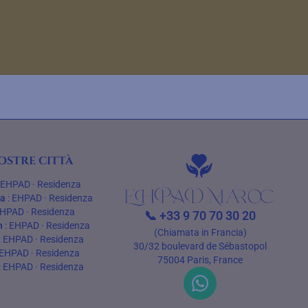
ostre città
:
EHPAD
·
Residenza
ca
:
EHPAD
·
Residenza
HPAD
·
Residenza
📞
+33 9 70 70 30 20
h
:
EHPAD
·
Residenza
(Chiamata in Francia)
:
EHPAD
·
Residenza
30/32 boulevard de Sébastopol
EHPAD
·
Residenza
75004 Paris, France
:
EHPAD
·
Residenza