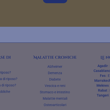
se di
Malattie croniche
Le n
Agadir
Alzheimer
Casablan
 riposo?
Demenza
Fes
:
E
sa di riposo?
Diabete
Marrakec
 di riposo?
Meknes
Vescica e reni
Rabat
:
bbliche
Stomaco e intestino
Tangeri
Malattie mentali
Osteoarticolari